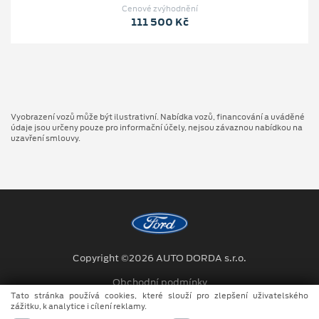
Cenové zvýhodnění
111 500 Kč
Vyobrazení vozů může být ilustrativní. Nabídka vozů, financování a uváděné
údaje jsou určeny pouze pro informační účely, nejsou závaznou nabídkou na
uzavření smlouvy.
Copyright ©2026 AUTO DORDA s.r.o.
Obchodní podmínky
Tato stránka používá cookies, které slouží pro zlepšení uživatelského
Ochrana osobních údajů
zážitku, k analytice i cílení reklamy.