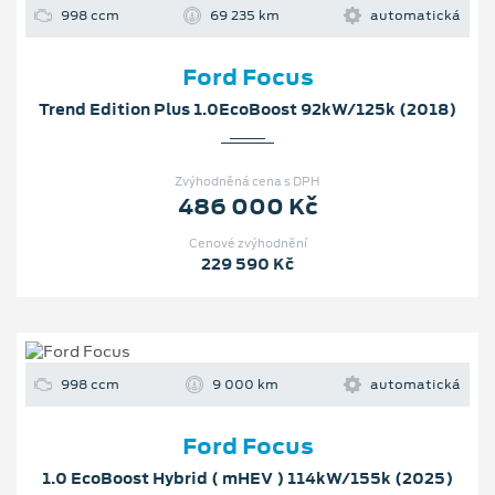
998 ccm
69 235 km
automatická
Ford Focus
Trend Edition Plus 1.0EcoBoost 92kW/125k (2018)
Zvýhodněná cena s DPH
486 000 Kč
Cenové zvýhodnění
229 590 Kč
998 ccm
9 000 km
automatická
Ford Focus
1.0 EcoBoost Hybrid ( mHEV ) 114kW/155k (2025)