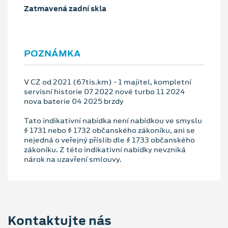
Zatmavená zadní skla
POZNÁMKA
V CZ od 2021 (67tis.km) - 1 majitel, kompletní
servisní historie 07 2022 nové turbo 11 2024
nova baterie 04 2025 brzdy
Tato indikativní nabídka není nabídkou ve smyslu
§ 1731 nebo § 1732 občanského zákoníku, ani se
nejedná o veřejný příslib dle § 1733 občanského
zákoníku. Z této indikativní nabídky nevzniká
nárok na uzavření smlouvy.
Kontaktujte nás