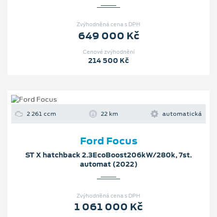
Zvýhodněná cena s DPH
649 000 Kč
Cenové zvýhodnění
214 500 Kč
2 261 ccm
22 km
automatická
Ford Focus
ST X hatchback 2.3EcoBoost206kW/280k, 7st.
automat (2022)
Zvýhodněná cena s DPH
1 061 000 Kč