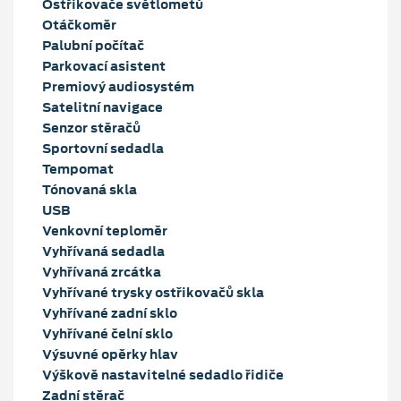
Ostřikovače světlometů
Otáčkoměr
Palubní počítač
Parkovací asistent
Premiový audiosystém
Satelitní navigace
Senzor stěračů
Sportovní sedadla
Tempomat
Tónovaná skla
USB
Venkovní teploměr
Vyhřívaná sedadla
Vyhřívaná zrcátka
Vyhřívané trysky ostřikovačů skla
Vyhřívané zadní sklo
Vyhřívané čelní sklo
Výsuvné opěrky hlav
Výškově nastavitelné sedadlo řidiče
Zadní stěrač