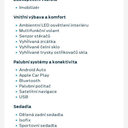
Imobilizér
Vnitřní výbava a komfort
Ambientní LED osvětlení interiéru
Multifunkční volant
Senzor stěračů
Vyhřívaná zrcátka
Vyhřívané čelní sklo
Vyhřívané trysky ostřikovačů skla
Palubní systémy a konektivita
Android Auto
Apple Car Play
Bluetooth
Palubní počítač
Satelitní navigace
USB
Sedadla
Dělená zadní sedadla
Isofix
Sportovní sedadla