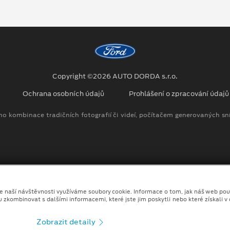
Copyright ©2026 AUTO DORDA s.r.o.
Ochrana osobních údajů
Prohlášení o zpracování údaj
no kombinace tradičních fotografií či videí, počítačem generovaných sní
ze naší návštěvnosti využíváme soubory cookie. Informace o tom, jak náš web pou
u zkombinovat s dalšími informacemi, které jste jim poskytli nebo které získali v
Zobrazit detaily