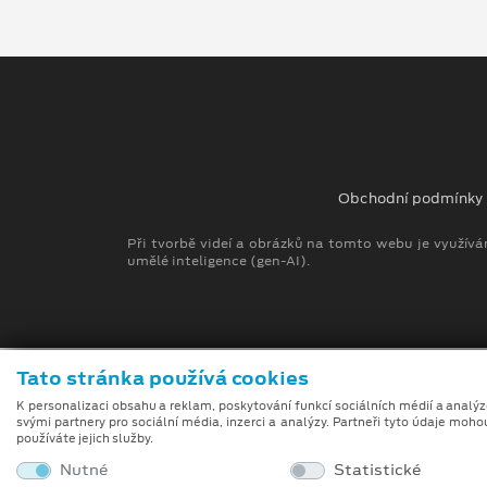
Obchodní podmínky
Při tvorbě videí a obrázků na tomto webu je využívá
umělé inteligence (gen-AI).
Tato stránka používá cookies
K personalizaci obsahu a reklam, poskytování funkcí sociálních médií a analý
svými partnery pro sociální média, inzerci a analýzy. Partneři tyto údaje moho
používáte jejich služby.
Nutné
Statistické