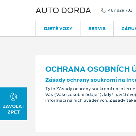
AUTO DORDA
487 829 731
OJETÉ VOZY
SERVIS
ZÁRU
OCHRANA OSOBNÍCH 
Zásady ochrany soukromí na int
Tyto Zásady ochrany soukromí na interne
Vás (Vaše „osobní údaje“), když navštěvu
informací na nich uvedených. Zásady také 
ZAVOLAT
ZPĚT