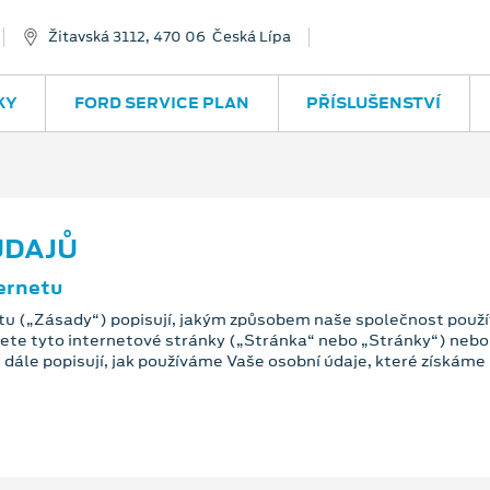
Žitavská 3112, 470 06 Česká Lípa
KY
FORD SERVICE PLAN
PŘÍSLUŠENSTVÍ
ÚDAJŮ
ernetu
tu („Zásady“) popisují, jakým způsobem naše společnost použí
jete tyto internetové stránky („Stránka“ nebo „Stránky“) nebo 
dále popisují, jak používáme Vaše osobní údaje, které získáme p