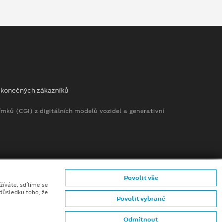
ů konečných zákazníků
mků (CGI) z digitálních modelů vozidel a generativní
Povolit vše
žíváte, sdílíme se
 důsledku toho, že
Povolit vybrané
Odmítnout