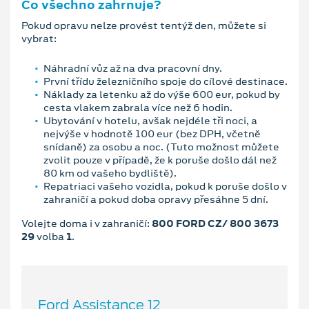
Co všechno zahrnuje?
Pokud opravu nelze provést tentýž den, můžete si
vybrat:
Náhradní vůz až na dva pracovní dny.
První třídu železničního spoje do cílové destinace.
Náklady za letenku až do výše 600 eur, pokud by
cesta vlakem zabrala více než 6 hodin.
Ubytování v hotelu, avšak nejdéle tři noci, a
nejvýše v hodnotě 100 eur (bez DPH, včetně
snídaně) za osobu a noc. (Tuto možnost můžete
zvolit pouze v případě, že k poruše došlo dál než
80 km od vašeho bydliště).
Repatriaci vašeho vozidla, pokud k poruše došlo v
zahraničí a pokud doba opravy přesáhne 5 dní.
Volejte doma i v zahraničí:
800 FORD CZ/ 800 3673
29
volba
1
.
Ford Assistance 12