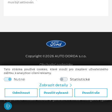
musí být aktivován.
Copyright ©2026 AUTO DORDA s.r.o.
Obchodní podmínky
Tato stránka používá cookies, které slouží pro zlepšení uživatelského
Ochrana osobních údajů
zážitku, k analytice i cílení reklamy.
Nutné
Statistické
Prohlášení o zpracování údajů konečných zákazníků
Zobrazit detaily
Při tvorbě videí a obrázků na tomto webu je využíváno kombinace
Odmítnout
Povolit vybrané
Povolit vše
tradičních fotografií či videí, počítačem generovaných snímků (CGI)
z digitálních modelů vozidel a generativní umělé inteligence (gen-
AI).