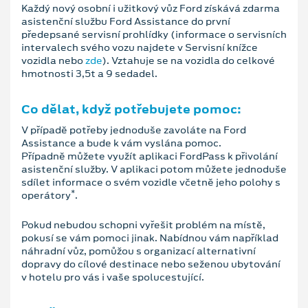
Každý nový osobní i užitkový vůz Ford získává zdarma
asistenční službu Ford Assistance do první
předepsané servisní prohlídky (informace o servisních
intervalech svého vozu najdete v Servisní knížce
vozidla nebo
zde
). Vztahuje se na vozidla do celkové
hmotnosti 3,5t a 9 sedadel.
Co dělat, když potřebujete pomoc:
V případě potřeby jednoduše zavoláte na Ford
Assistance a bude k vám vyslána pomoc.
Případně můžete využít aplikaci FordPass k přivolání
asistenční služby. V aplikaci potom můžete jednoduše
sdílet informace o svém vozidle včetně jeho polohy s
*
operátory
.
Pokud nebudou schopni vyřešit problém na místě,
pokusí se vám pomoci jinak. Nabídnou vám například
náhradní vůz, pomůžou s organizací alternativní
dopravy do cílové destinace nebo seženou ubytování
v hotelu pro vás i vaše spolucestující.