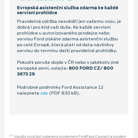
Evropská asistenční služba zdarma ke každé
servisní prohlídce
Pravidelná údržba nesvědčí jen vašemu vozu, je
dobrá i pro klid vaší duše. Ke každé servisní
prohlídce u autorizovaného prodejce nebo
servisu Ford získáte zdarma asistenční službu
po celé Evropě, která platí od data návštěvy
servisu do termínu další pravidelné prohlídky.
Pokud k poruše dojde v ČR nebo v jakékoliv jiné
evropské zemi, volejte:
800 FORD CZ/ 800
3673 29
Podrobné podmínky Ford Assistance 12
naleznete
zde
(PDF 830 kB).
Vozidlo musí být vybaveno modemem FordPass Connect a modem
[*]