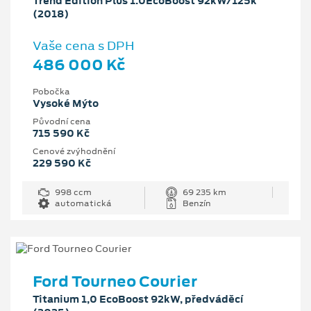
Trend Edition Plus 1.0EcoBoost 92kW/125k
(2018)
Vaše cena s DPH
486 000 Kč
Pobočka
Vysoké Mýto
Původní cena
715 590 Kč
Cenové zvýhodnění
229 590 Kč
998 ccm
69 235 km
automatická
Benzín
Ford Tourneo Courier
Titanium 1,0 EcoBoost 92kW, předváděcí