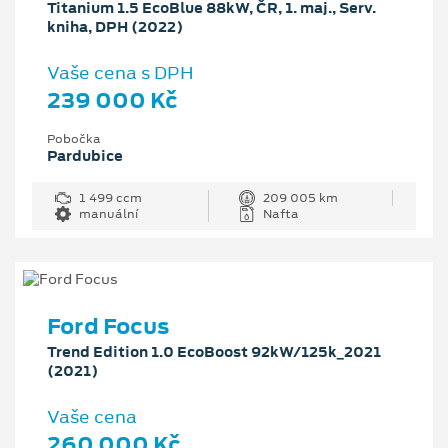
Titanium 1.5 EcoBlue 88kW, ČR, 1. maj., Serv.
kniha, DPH (2022)
Vaše cena s DPH
239 000 Kč
Pobočka
Pardubice
1 499 ccm
209 005 km
manuální
Nafta
Ford Focus
Trend Edition 1.0 EcoBoost 92kW/125k_2021
(2021)
Vaše cena
260 000 Kč