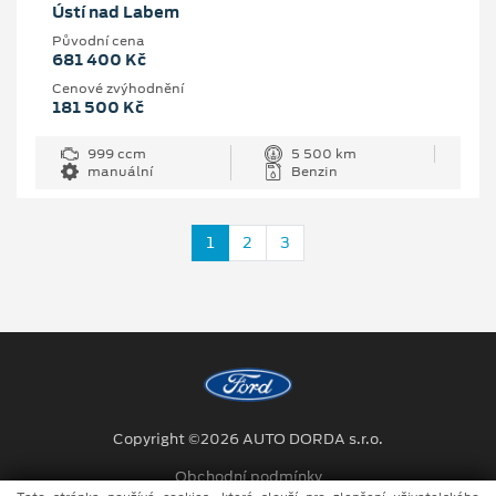
Ústí nad Labem
Původní cena
681 400 Kč
Cenové zvýhodnění
181 500 Kč
999 ccm
5 500 km
manuální
Benzin
1
2
3
Copyright ©2026 AUTO DORDA s.r.o.
Obchodní podmínky