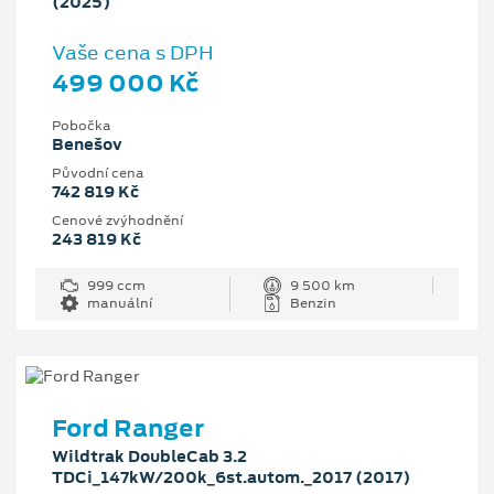
(2025)
Vaše cena s DPH
499 000 Kč
Pobočka
Benešov
Původní cena
742 819 Kč
Cenové zvýhodnění
243 819 Kč
999 ccm
9 500 km
manuální
Benzin
Ford Ranger
Wildtrak DoubleCab 3.2
TDCi_147kW/200k_6st.autom._2017 (2017)