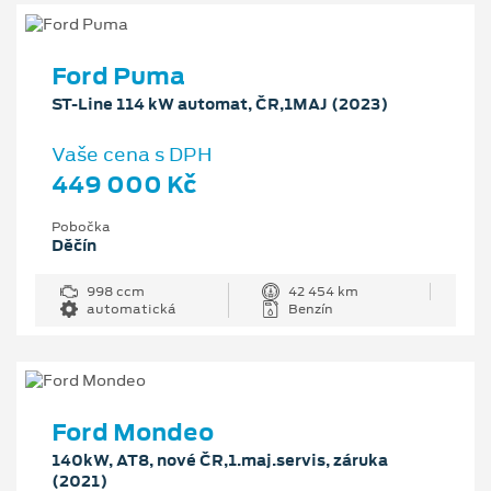
Ford Puma
ST-Line 114 kW automat, ČR,1MAJ (2023)
Vaše cena s DPH
449 000 Kč
Pobočka
Děčín
998 ccm
42 454 km
automatická
Benzín
Ford Mondeo
140kW, AT8, nové ČR,1.maj.servis, záruka
(2021)