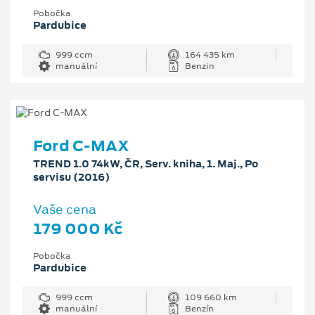
Pobočka
Pardubice
999 ccm
164 435 km
manuální
Benzin
Ford C-MAX
TREND 1.0 74kW, ČR, Serv. kniha, 1. Maj., Po
servisu (2016)
Vaše cena
179 000 Kč
Pobočka
Pardubice
999 ccm
109 660 km
manuální
Benzín