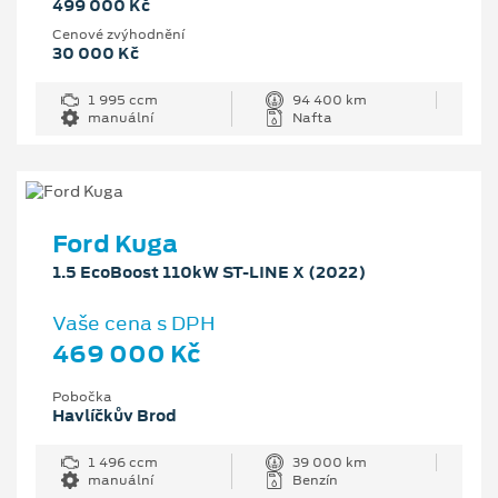
499 000 Kč
Cenové zvýhodnění
30 000 Kč
1 995 ccm
94 400 km
manuální
Nafta
Ford Kuga
1.5 EcoBoost 110kW ST-LINE X (2022)
Vaše cena s DPH
469 000 Kč
Pobočka
Havlíčkův Brod
1 496 ccm
39 000 km
manuální
Benzín