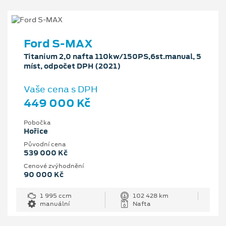
Ford S-MAX
Titanium 2,0 nafta 110kw/150PS,6st.manual, 5
míst, odpočet DPH (2021)
Vaše cena s DPH
449 000 Kč
Pobočka
Hořice
Původní cena
539 000 Kč
Cenové zvýhodnění
90 000 Kč
1 995 ccm
102 428 km
manuální
Nafta