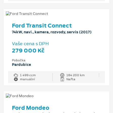
Ford Transit Connect
74kW, navi., kamera, rozvody, servis (2017)
Vaše cena s DPH
279 000 Kč
Pobočka
Pardubice
1 499 ccm
184 200 km
manuální
Nafta
Ford Mondeo