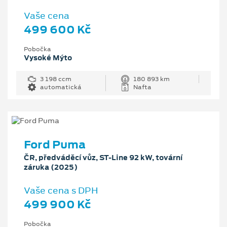
Vaše cena
499 600 Kč
Pobočka
Vysoké Mýto
3 198 ccm
180 893 km
automatická
Nafta
Ford Puma
ČR, předváděcí vůz, ST-Line 92 kW, tovární
záruka (2025)
Vaše cena s DPH
499 900 Kč
Pobočka