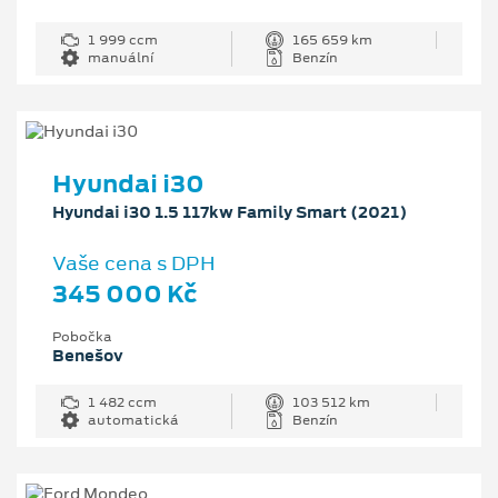
1 999 ccm
165 659 km
manuální
Benzín
Hyundai i30
Hyundai i30 1.5 117kw Family Smart (2021)
Vaše cena s DPH
345 000 Kč
Pobočka
Benešov
1 482 ccm
103 512 km
automatická
Benzín