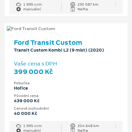
1 995 ccm
230 587 km
manuální
Nafta
Ford Transit Custom
Transit Custom Kombi L2 (9 míst) (2020)
Vaše cena s DPH
399 000 Kč
Pobočka
Hořice
Původní cena
439 000 Kč
Cenové zvýhodnění
40 000 Kč
1 995 ccm
204 648 km
manuální
Nafta