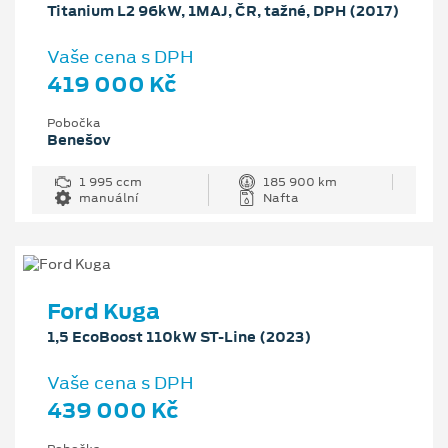
Titanium L2 96kW, 1MAJ, ČR, tažné, DPH (2017)
Vaše cena s DPH
419 000 Kč
Pobočka
Benešov
1 995 ccm
185 900 km
manuální
Nafta
Ford Kuga
1,5 EcoBoost 110kW ST-Line (2023)
Vaše cena s DPH
439 000 Kč