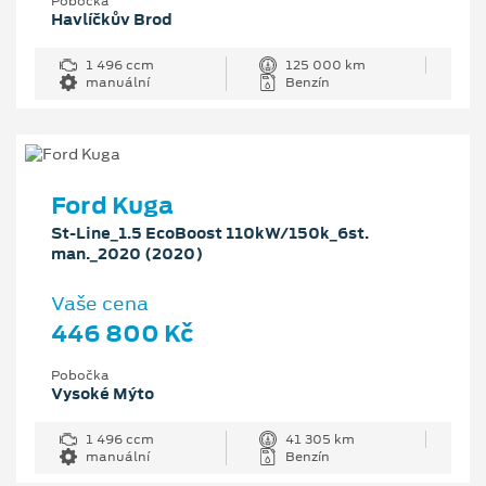
Pobočka
Havlíčkův Brod
1 496 ccm
125 000 km
manuální
Benzín
Ford Kuga
St-Line_1.5 EcoBoost 110kW/150k_6st.
man._2020 (2020)
Vaše cena
446 800 Kč
Pobočka
Vysoké Mýto
1 496 ccm
41 305 km
manuální
Benzín