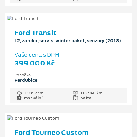
Ford Transit
L2, záruka, servis, winter paket, senzory (2018)
Vaše cena s DPH
399 000 Kč
Pobočka
Pardubice
1 995 ccm
119 940 km
manuální
Nafta
Ford Tourneo Custom