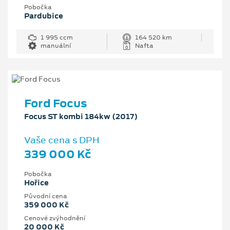
Pobočka
Pardubice
1 995 ccm
164 520 km
manuální
Nafta
Ford Focus
Focus ST kombi 184kw (2017)
Vaše cena s DPH
339 000 Kč
Pobočka
Hořice
Původní cena
359 000 Kč
Cenové zvýhodnění
20 000 Kč