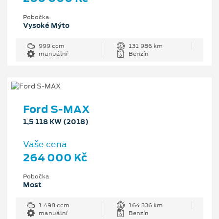
Pobočka
Vysoké Mýto
999 ccm
131 986 km
manuální
Benzín
Ford S-MAX
1,5 118 KW (2018)
Vaše cena
264 000 Kč
Pobočka
Most
1 498 ccm
164 336 km
manuální
Benzín