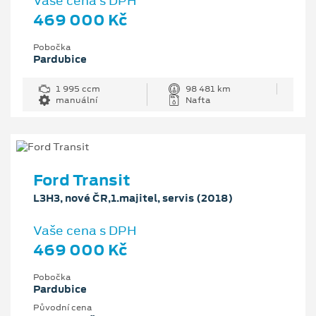
Vaše cena s DPH
469 000 Kč
Pobočka
Pardubice
1 995 ccm
98 481 km
manuální
Nafta
Ford Transit
L3H3, nové ČR,1.majitel, servis (2018)
Vaše cena s DPH
469 000 Kč
Pobočka
Pardubice
Původní cena