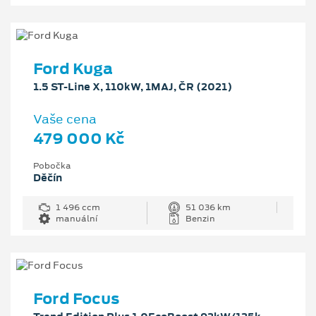
Ford Kuga
1.5 ST-Line X, 110kW, 1MAJ, ČR (2021)
Vaše cena
479 000 Kč
Pobočka
Děčín
1 496 ccm
51 036 km
manuální
Benzin
Ford Focus