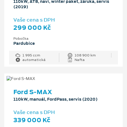
110kW, AT8, navi, winter paket, záruka, servis
(2019)
Vaše cena s DPH
299 000 Kč
Pobočka
Pardubice
1 995 ccm
108 900 km
automatická
Nafta
Ford S-MAX
110kW, manuál, FordPass, servis (2020)
Vaše cena s DPH
339 000 Kč