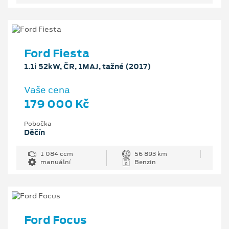
Ford Fiesta
1.1i 52kW, ČR, 1MAJ, tažné (2017)
Vaše cena
179 000 Kč
Pobočka
Děčín
1 084 ccm
56 893 km
manuální
Benzin
Ford Focus