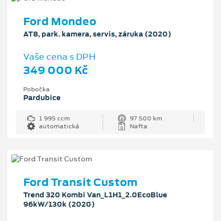
Ford Mondeo
AT8, park. kamera, servis, záruka (2020)
Vaše cena s DPH
349 000 Kč
Pobočka
Pardubice
1 995 ccm
97 500 km
automatická
Nafta
Ford Transit Custom
Trend 320 Kombi Van_L1H1_2.0EcoBlue
96kW/130k (2020)