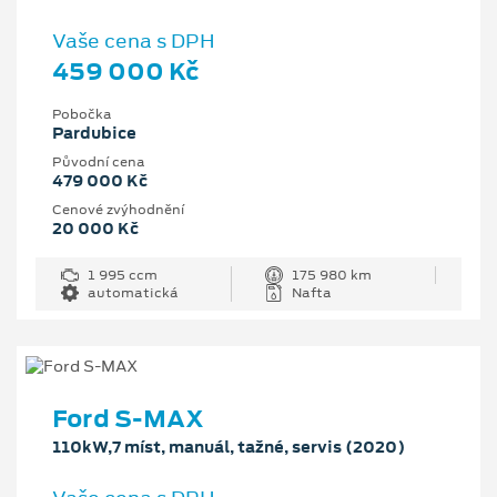
Vaše cena s DPH
459 000 Kč
Pobočka
Pardubice
Původní cena
479 000 Kč
Cenové zvýhodnění
20 000 Kč
1 995 ccm
175 980 km
automatická
Nafta
Ford S-MAX
110kW,7 míst, manuál, tažné, servis (2020)