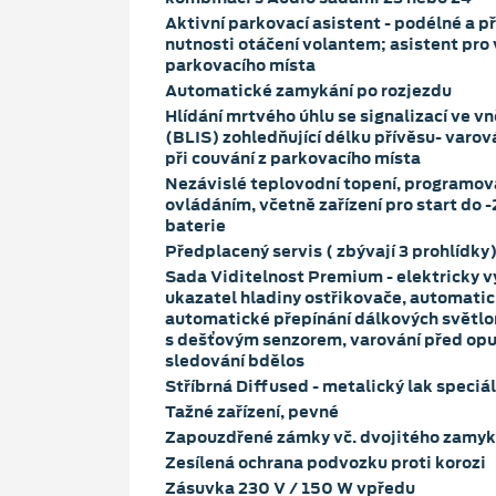
Aktivní parkovací asistent - podélné a p
nutnosti otáčení volantem; asistent pro 
parkovacího místa
Automatické zamykání po rozjezdu
Hlídání mrtvého úhlu se signalizací ve v
(BLIS) zohledňující délku přívěsu- varov
při couvání z parkovacího místa
Nezávislé teplovodní topení, programov
ovládáním, včetně zařízení pro start do -29°C včetně zdvojené
baterie
Předplacený servis ( zbývají 3 prohlídky
Sada Viditelnost Premium - elektricky vy
ukazatel hladiny ostřikovače, automati
automatické přepínání dálkových světl
s dešťovým senzorem, varování před opu
sledování bdělos
Stříbrná Diffused - metalický lak speciál
Tažné zařízení, pevné
Zapouzdřené zámky vč. dvojitého zamyk
Zesílená ochrana podvozku proti korozi
Zásuvka 230 V / 150 W vpředu