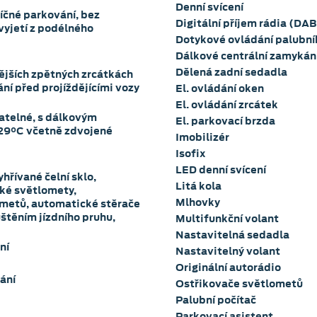
Denní svícení
říčné parkování, bez
Digitální příjem rádia (DAB
vyjetí z podélného
Dotykové ovládání palubní
Dálkové centrální zamykán
Dělená zadní sedadla
nějších zpětných zrcátkách
ání před projíždějícími vozy
El. ovládání oken
El. ovládání zrcátek
atelné, s dálkovým
El. parkovací brzda
Imobilizér
Isofix
)
LED denní svícení
hřívané čelní sklo,
Litá kola
cké světlomety,
Mlhovky
ometů, automatické stěrače
štěním jízdního pruhu,
Multifunkční volant
Nastavitelná sedadla
ní
Nastavitelný volant
Originální autorádio
ání
Ostřikovače světlometů
Palubní počítač
Parkovací asistent