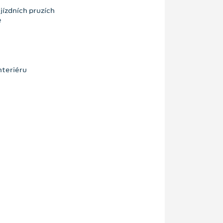
jízdních pruzích
e
nteriéru