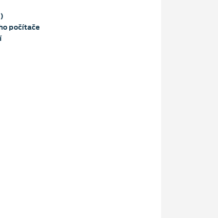
)
ho počítače
í