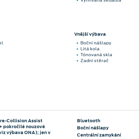
Vyhřívaná sedadla
Vnější výbava
el
Boční nášlapy
Litá kola
Tónovaná skla
Zadní stěrač
e-Collision Assist
Bluetooth
 + pokročilé nouzové
Boční nášlapy
(viz výbava ONA); jen v
Centrální zamykání