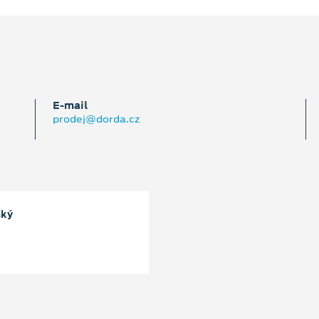
E‑mail
prodej@dorda.cz
ský