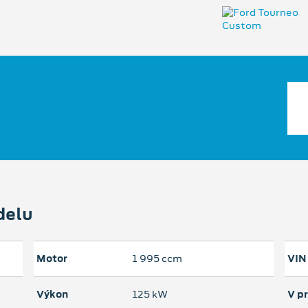
delu
Motor
1 995 ccm
VIN
Výkon
125 kW
V p