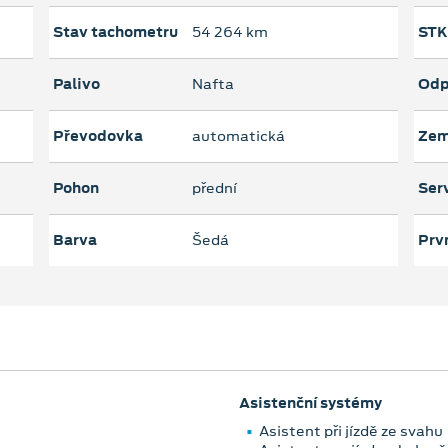
Stav tachometru
54 264 km
STK
Palivo
Nafta
Odp
Převodovka
automatická
Zem
Pohon
přední
Serv
Barva
Šedá
Prvn
Asistenční systémy
Asistent při jízdě ze svahu