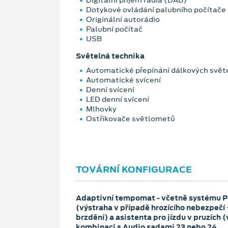
Digitální příjem rádia (DAB)
Dotykové ovládání palubního počítače
Originální autorádio
Palubní počítač
USB
Světelná technika
Automatické přepínání dálkových svět
Automatické svícení
Denní svícení
LED denní svícení
Mlhovky
Ostřikovače světlometů
TOVÁRNÍ KONFIGURACE
Adaptivní tempomat - včetně systému Pr
(výstraha v případě hrozícího nebezpečí
brzdění) a asistenta pro jízdu v pruzích 
kombinaci s Audio sadami 23 nebo 24