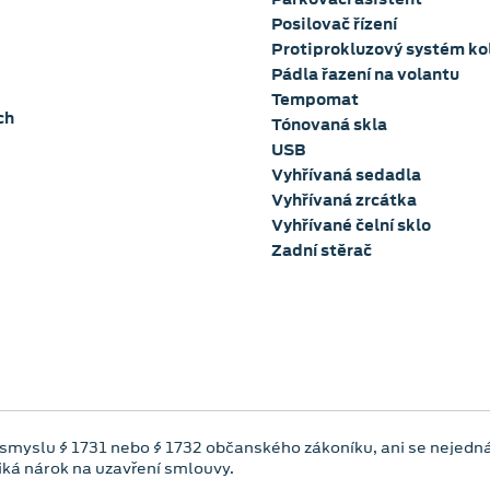
Posilovač řízení
Protiprokluzový systém ko
Pádla řazení na volantu
Tempomat
ch
Tónovaná skla
USB
Vyhřívaná sedadla
Vyhřívaná zrcátka
Vyhřívané čelní sklo
Zadní stěrač
 smyslu § 1731 nebo § 1732 občanského zákoníku, ani se nejedná
niká nárok na uzavření smlouvy.