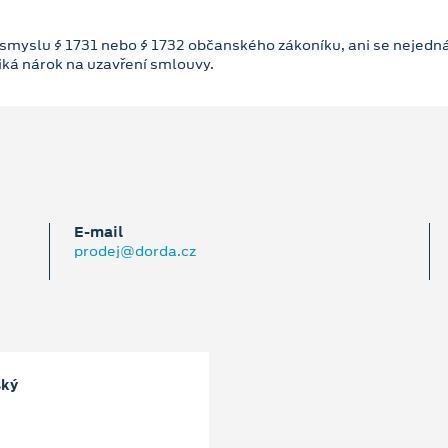
 smyslu § 1731 nebo § 1732 občanského zákoníku, ani se nejedná
niká nárok na uzavření smlouvy.
E‑mail
prodej@dorda.cz
ský