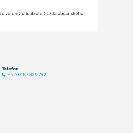
 o veřejný příslib dle § 1733 občanského
Telefon
+420 487 829 742