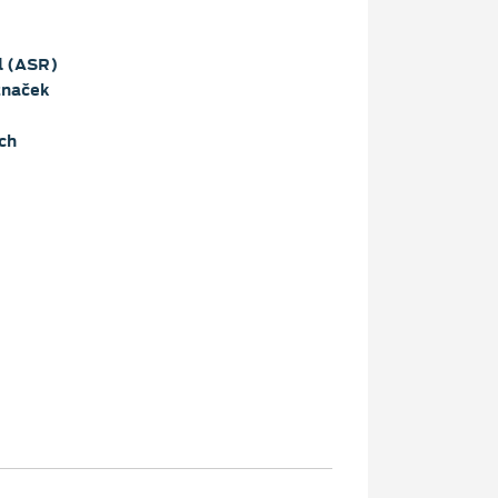
l (ASR)
značek
ch