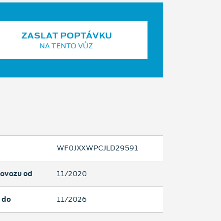
ZASLAT POPTÁVKU
NA TENTO VŮZ
WF0JXXWPCJLD29591
rovozu od
11/2020
 do
11/2026