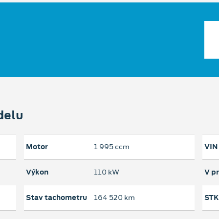
delu
Motor
1 995 ccm
VIN
Výkon
110 kW
V p
Stav tachometru
164 520 km
STK