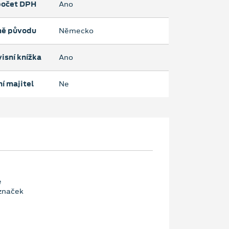
očet DPH
Ano
ě původu
Německo
isní knížka
Ano
í majitel
Ne
e
značek