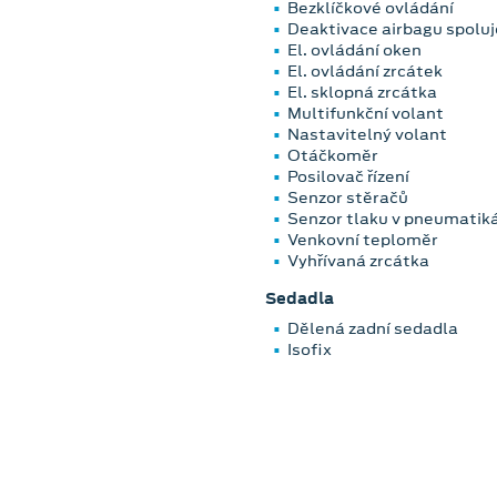
Bezklíčkové ovládání
Deaktivace airbagu spolu
El. ovládání oken
El. ovládání zrcátek
El. sklopná zrcátka
Multifunkční volant
Nastavitelný volant
Otáčkoměr
Posilovač řízení
Senzor stěračů
Senzor tlaku v pneumatik
Venkovní teploměr
Vyhřívaná zrcátka
Sedadla
Dělená zadní sedadla
Isofix