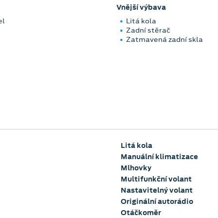
Vnější výbava
el
Litá kola
Zadní stěrač
Zatmavená zadní skla
Litá kola
Manuální klimatizace
Mlhovky
Multifunkční volant
Nastavitelný volant
Originální autorádio
Otáčkoměr