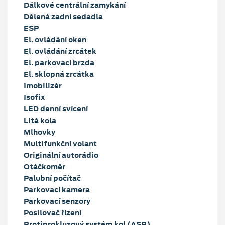
Dálkové centrální zamykání
Dělená zadní sedadla
ESP
El. ovládání oken
El. ovládání zrcátek
El. parkovací brzda
El. sklopná zrcátka
Imobilizér
Isofix
LED denní svícení
Litá kola
Mlhovky
Multifunkční volant
Originální autorádio
Otáčkoměr
Palubní počítač
Parkovací kamera
Parkovací senzory
Posilovač řízení
Protiprokluzový systém kol (ASR)