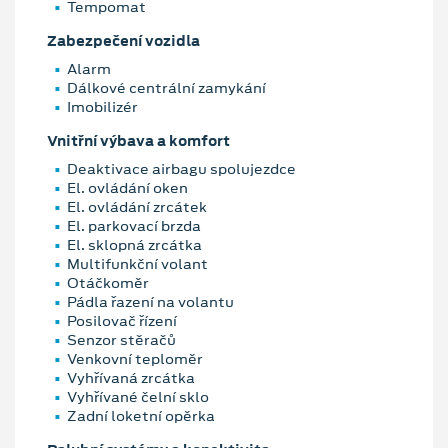
Tempomat
Zabezpečení vozidla
Alarm
Dálkové centrální zamykání
Imobilizér
Vnitřní výbava a komfort
Deaktivace airbagu spolujezdce
El. ovládání oken
El. ovládání zrcátek
El. parkovací brzda
El. sklopná zrcátka
Multifunkční volant
Otáčkoměr
Pádla řazení na volantu
Posilovač řízení
Senzor stěračů
Venkovní teploměr
Vyhřívaná zrcátka
Vyhřívané čelní sklo
Zadní loketní opěrka