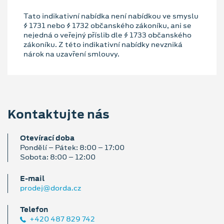
Tato indikativní nabídka není nabídkou ve smyslu
§ 1731 nebo § 1732 občanského zákoníku, ani se
nejedná o veřejný příslib dle § 1733 občanského
zákoníku. Z této indikativní nabídky nevzniká
nárok na uzavření smlouvy.
Kontaktujte nás
Otevírací doba
Pondělí – Pátek: 8:00 – 17:00
Sobota: 8:00 – 12:00
E‑mail
prodej@dorda.cz
Telefon
+420 487 829 742