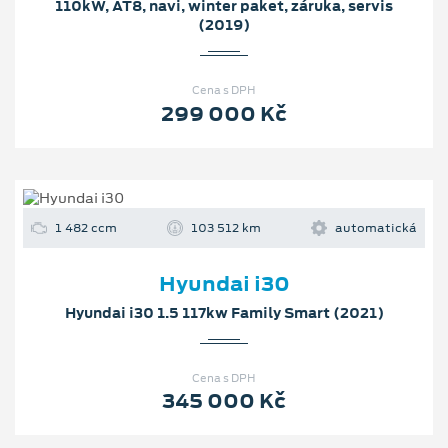
110kW, AT8, navi, winter paket, záruka, servis
(2019)
Cena s DPH
299 000 Kč
1 482 ccm
103 512 km
automatická
Hyundai i30
Hyundai i30 1.5 117kw Family Smart (2021)
Cena s DPH
345 000 Kč