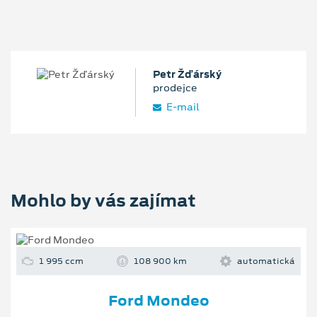
Petr Žďárský
prodejce
E‑mail
Mohlo by vás zajímat
1 995 ccm
108 900 km
automatická
Ford Mondeo