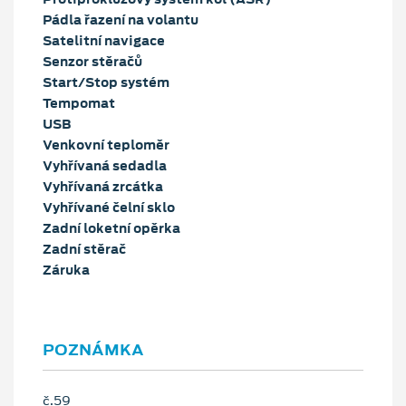
Pádla řazení na volantu
Satelitní navigace
Senzor stěračů
Start/Stop systém
Tempomat
USB
Venkovní teploměr
Vyhřívaná sedadla
Vyhřívaná zrcátka
Vyhřívané čelní sklo
Zadní loketní opěrka
Zadní stěrač
Záruka
POZNÁMKA
č.59