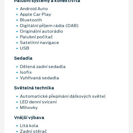
Palubní systémy a konektivita
Android Auto
Apple Car Play
Bluetooth
Digitální příjem rádia (DAB)
Originální autorádio
Palubní počítač
Satelitní navigace
USB
Sedadla
Dělená zadní sedadla
Isofix
Vyhřívaná sedadla
Světelná technika
Automatické přepínání dálkových světel
LED denní svícení
Mlhovky
Vnější výbava
Litá kola
Zadní stěrač