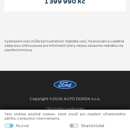
1 399 990 Kč
Vyobrazení vozů může být ilustrativní. Nabídka vozů, financování a uváděné
údaje jsou určeny pouze pro informační účely, nejsou závaznou nabídkou na
uzavření smlouvy.
Copyright ©2026 AUTO DORDA s.r.o.
Obchodní podmínky
Tato stránka používá cookies, které slouží pro zlepšení uživatelského
Ochrana osobních údajů
zážitku, k analytice i cílení reklamy.
Nutné
Statistické
Prohlášení o zpracování údajů konečných zákazníků