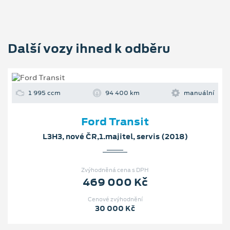
Další vozy ihned k odběru
1 995 ccm
94 400 km
manuální
Ford Transit
L3H3, nové ČR,1.majitel, servis (2018)
Zvýhodněná cena s DPH
469 000 Kč
Cenové zvýhodnění
30 000 Kč