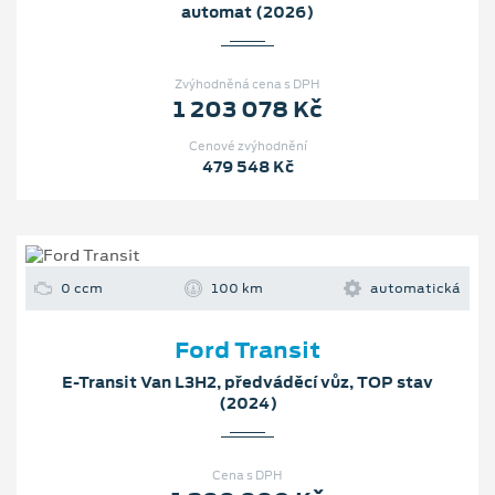
automat (2026)
Zvýhodněná cena s DPH
1 203 078 Kč
Cenové zvýhodnění
479 548 Kč
0 ccm
100 km
automatická
Ford Transit
E-Transit Van L3H2, předváděcí vůz, TOP stav
(2024)
Cena s DPH