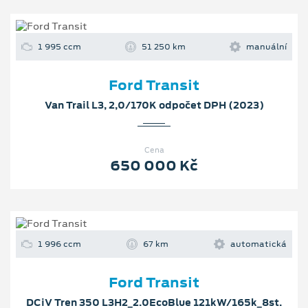
1 995 ccm
51 250 km
manuální
Ford Transit
Van Trail L3, 2,0/170K odpočet DPH (2023)
Cena
650 000 Kč
1 996 ccm
67 km
automatická
Ford Transit
DCiV Tren 350 L3H2_2.0EcoBlue 121kW/165k_8st.