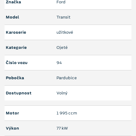
Značka
Ford
Model
Transit
Karoserie
užitkové
Kategorie
Ojeté
Číslo vozu
94
Pobočka
Pardubice
Dostupnost
Volný
Motor
1 995 ccm
Výkon
77 kW