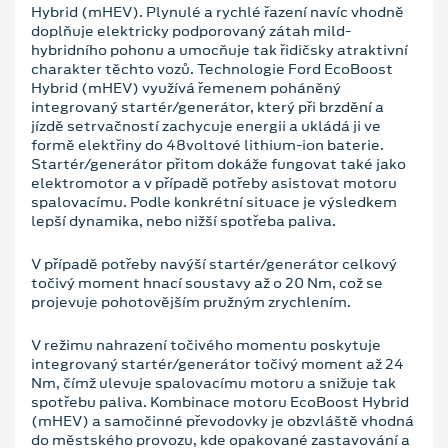
Hybrid (mHEV). Plynulé a rychlé řazení navíc vhodně
doplňuje elektricky podporovaný zátah mild-
hybridního pohonu a umocňuje tak řidičsky atraktivní
charakter těchto vozů. Technologie Ford EcoBoost
Hybrid (mHEV) využívá řemenem poháněný
integrovaný startér/generátor, který při brzdění a
jízdě setrvačností zachycuje energii a ukládá ji ve
formě elektřiny do 48voltové lithium-ion baterie.
Startér/generátor přitom dokáže fungovat také jako
elektromotor a v případě potřeby asistovat motoru
spalovacímu. Podle konkrétní situace je výsledkem
lepší dynamika, nebo nižší spotřeba paliva.
V případě potřeby navýší startér/generátor celkový
točivý moment hnací soustavy až o 20 Nm, což se
projevuje pohotovějším pružným zrychlením.
V režimu nahrazení točivého momentu poskytuje
integrovaný startér/generátor točivý moment až 24
Nm, čímž ulevuje spalovacímu motoru a snižuje tak
spotřebu paliva. Kombinace motoru EcoBoost Hybrid
(mHEV) a samočinné převodovky je obzvláště vhodná
do městského provozu, kde opakované zastavování a