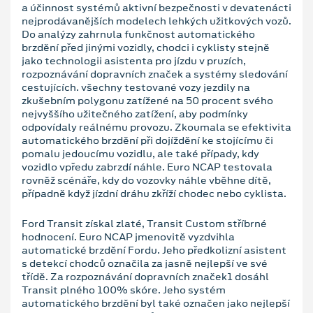
a účinnost systémů aktivní bezpečnosti v devatenácti
nejprodávanějších modelech lehkých užitkových vozů.
Do analýzy zahrnula funkčnost automatického
brzdění před jinými vozidly, chodci i cyklisty stejně
jako technologii asistenta pro jízdu v pruzích,
rozpoznávání dopravních značek a systémy sledování
cestujících. všechny testované vozy jezdily na
zkušebním polygonu zatížené na 50 procent svého
nejvyššího užitečného zatížení, aby podmínky
odpovídaly reálnému provozu. Zkoumala se efektivita
automatického brzdění při dojíždění ke stojícímu či
pomalu jedoucímu vozidlu, ale také případy, kdy
vozidlo vpředu zabrzdí náhle. Euro NCAP testovala
rovněž scénáře, kdy do vozovky náhle vběhne dítě,
případně když jízdní dráhu zkříží chodec nebo cyklista.
Ford Transit získal zlaté, Transit Custom stříbrné
hodnocení. Euro NCAP jmenovitě vyzdvihla
automatické brzdění Fordu. Jeho předkolizní asistent
s detekcí chodců označila za jasně nejlepší ve své
třídě. Za rozpoznávání dopravních značek1 dosáhl
Transit plného 100% skóre. Jeho systém
automatického brzdění byl také označen jako nejlepší