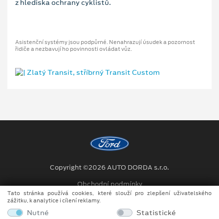
z hlediska ochrany cyklistů.
Asistenční systémy jsou podpůrné. Nenahrazují úsudek a pozornost
řidiče a nezbavují ho povinnosti ovládat vůz.
Copyright ©2026 AUTO DORDA s.r.o.
Obchodní podmínky
Tato stránka používá cookies, které slouží pro zlepšení uživatelského
Ochrana osobních údajů
zážitku, k analytice i cílení reklamy.
Nutné
Statistické
Prohlášení o zpracování údajů konečných zákazníků