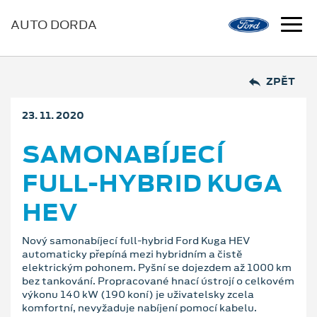
AUTO DORDA
ZPĚT
23. 11. 2020
SAMONABÍJECÍ
FULL-HYBRID KUGA
HEV
Nový samonabíjecí full-hybrid Ford Kuga HEV
automaticky přepíná mezi hybridním a čistě
elektrickým pohonem. Pyšní se dojezdem až 1000 km
bez tankování. Propracované hnací ústrojí o celkovém
výkonu 140 kW (190 koní) je uživatelsky zcela
komfortní, nevyžaduje nabíjení pomocí kabelu.