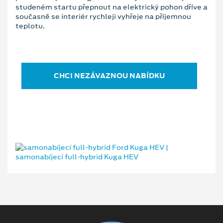
studeném startu přepnout na elektrický pohon dříve a
současně se interiér rychleji vyhřeje na příjemnou
teplotu.
CHCI NEZÁVAZNOU NABÍDKU