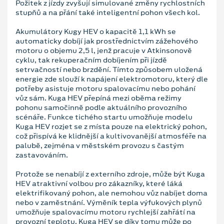
Požitek z jízdy zvyšují simulované změny rychlostních
stupňů a na přání také inteligentní pohon všech kol.
Akumulátory Kugy HEV o kapacitě 1,1 kWh se
automaticky dobíjí jak prostřednictvím zážehového
motoru o objemu 2,5 l, jenž pracuje v Atkinsonově
cyklu, tak rekuperačním dobíjením při jízdě
setrvačností nebo brzdění. Tímto způsobem uložená
energie zde slouží k napájení elektromotoru, který dle
potřeby asistuje motoru spalovacímu nebo pohání
vůz sám. Kuga HEV přepíná mezi oběma režimy
pohonu samočinně podle aktuálního provozního
scénáře. Funkce tichého startu umožňuje modelu
Kuga HEV rozjet se z místa pouze na elektrický pohon,
což přispívá ke klidnější a kultivovanější atmosféře na
palubě, zejména v městském provozu s častým
zastavováním.
Protože se nenabíjí z externího zdroje, může být Kuga
HEV atraktivní volbou pro zákazníky, které láká
elektrifikovaný pohon, ale nemohou vůz nabíjet doma
nebo v zaměstnání. Výměník tepla výfukových plynů
umožňuje spalovacímu motoru rychlejší zahřátí na
provozní teplotu. Kuga HEV se díky tomu může po