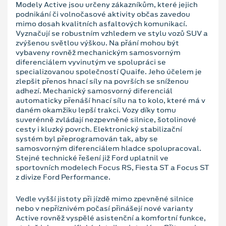
Modely Active jsou určeny zákazníkům, které jejich
podnikání či volnočasové aktivity občas zavedou
mimo dosah kvalitních asfaltových komunikací.
Vyznačují se robustním vzhledem ve stylu vozů SUV a
zvýšenou světlou výškou. Na přání mohou být
vybaveny rovněž mechanickým samosvorným
diferenciálem vyvinutým ve spolupráci se
specializovanou společností Quaife. Jeho účelem je
zlepšit přenos hnací síly na površích se sníženou
adhezí. Mechanický samosvorný diferenciál
automaticky přenáší hnací sílu na to kolo, které má v
daném okamžiku lepší trakci. Vozy díky tomu
suverénně zvládají nezpevněné silnice, šotolinové
cesty i kluzký povrch. Elektronický stabilizační
systém byl přeprogramován tak, aby se
samosvorným diferenciálem hladce spolupracoval.
Stejné technické řešení již Ford uplatnil ve
sportovních modelech Focus RS, Fiesta ST a Focus ST
z divize Ford Performance.
Vedle vyšší jistoty při jízdě mimo zpevněné silnice
nebo v nepříznivém počasí přinášejí nové varianty
Active rovněž vyspělé asistenční a komfortní funkce,