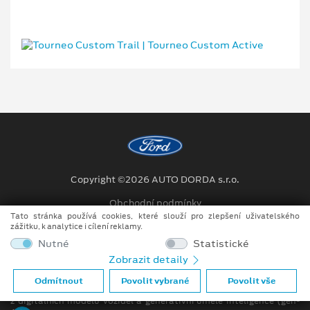
Copyright ©2026 AUTO DORDA s.r.o.
Obchodní podmínky
Tato stránka používá cookies, které slouží pro zlepšení uživatelského
Ochrana osobních údajů
zážitku, k analytice i cílení reklamy.
Nutné
Statistické
Prohlášení o zpracování údajů konečných zákazníků
Zobrazit detaily
Při tvorbě videí a obrázků na tomto webu je využíváno kombinace
Odmítnout
Povolit vybrané
Povolit vše
tradičních fotografií či videí, počítačem generovaných snímků (CGI)
z digitálních modelů vozidel a generativní umělé inteligence (gen-