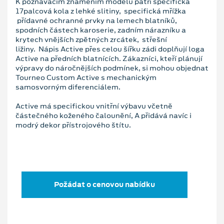
K poznávacím znamením modelu patří specifická
17palcová kola z lehké slitiny, specifická mřížka
přídavné ochranné prvky na lemech blatníků,
spodních částech karoserie, zadním nárazníku a
krytech vnějších zpětných zrcátek, střešní
ližiny. Nápis Active přes celou šířku zádi doplňují loga
Active na předních blatnících. Zákazníci, kteří plánují
výpravy do náročnějších podmínek, si mohou objednat
Tourneo Custom Active s mechanickým
samosvorným diferenciálem.
Active má specifickou vnitřní výbavu včetně
částečného koženého čalounění, A přidává navíc i
modrý dekor přístrojového štítu.
Požádat o cenovou nabídku