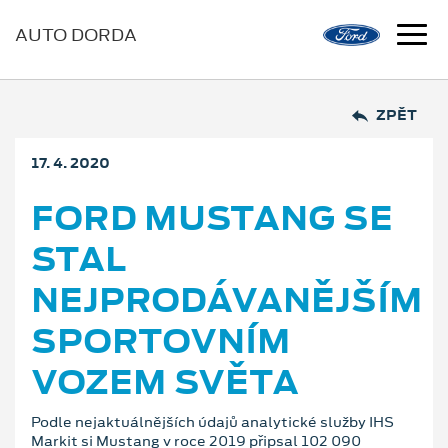
AUTO DORDA
ZPĚT
17. 4. 2020
FORD MUSTANG SE
STAL
NEJPRODÁVANĚJŠÍM
SPORTOVNÍM
VOZEM SVĚTA
Podle nejaktuálnějších údajů analytické služby IHS
Markit si Mustang v roce 2019 připsal 102 090