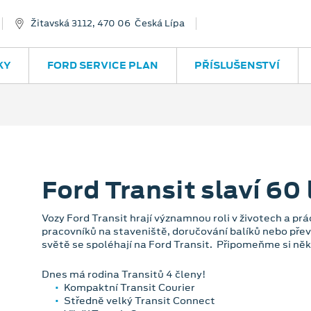
Žitavská 3112, 470 06 Česká Lípa
KY
FORD SERVICE PLAN
PŘÍSLUŠENSTVÍ
Ford Transit slaví 60 
Vozy Ford Transit hrají významnou roli v životech a prác
pracovníků na staveniště, doručování balíků nebo pře
světě se spoléhají na Ford Transit. Připomeňme si něk
Dnes má rodina Transitů 4 členy!
Kompaktní Transit Courier
Středně velký Transit Connect