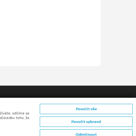
Povolit vše
žíváte, sdílíme se
 důsledku toho, že
Povolit vybrané
ů konečných zákazníků
Odmítnout