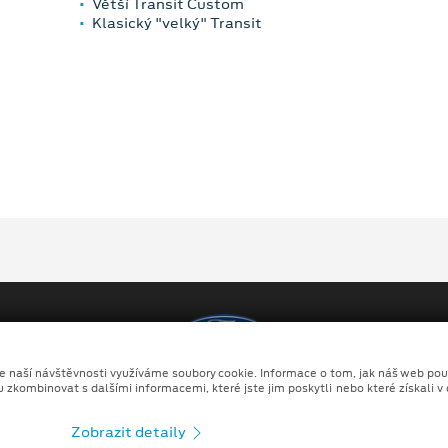
Větší Transit Custom
Klasický "velký" Transit
ze naší návštěvnosti využíváme soubory cookie. Informace o tom, jak náš web pou
Copyright ©2026 AUTO DORDA s.r.o.
u zkombinovat s dalšími informacemi, které jste jim poskytli nebo které získali v
Ochrana osobních údajů
Prohlášení o zpracování údaj
Zobrazit detaily