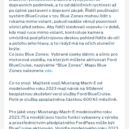
dopravních podmínek, a to od dálničních rychlostí až
po úplné zastavení v dopravní zácpě. Řidiči používající
systém BlueCruise v tzv. Blue Zones mohou řídit s
rukama mimo volant, pokud nadále věnují pozornost
silnici před sebou. Aby řidiči sledovali vozovku i v době,
kdy mají ruce mimo volant, kontroluje kamera
umístěná pod přístrojovou deskou pohled řidiče do očí
a polohu jeho hlavy, a to i když má na očích sluneční
brýle.
Co jsou Blue Zones: Vybrané úseky dálnic a silnic pro
motorová vozidla, na kterých můžete aktivovat Ford
BlueCruise, nazýváme “Blue Zones”. Mapu Blue
Zones naleznete
zde
.
Co to stojí: Majitelé vozů Mustang Mach-E od
modelového roku 2023 mají nárok na 90denní
bezplatnou zkušební verzi služby Ford BlueCruise.
Poté je služba zpoplatněna částkou 600 Kč měsíčně.
Pro jaké vozy: Mustangy Mach-E modelového roku
2023.75 a novější jsou touto funkcí vybaveny z výroby
a prostřednictvím předplatného FordPass může být
BlueCruise aktivován. Vozidla modelového roku 2023