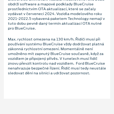
obdrží software a mapové podklady BlueCruise
prostřednictvím OTA aktualizací, které se začaly
vydávat v červeneci 2024. Vozidla modelového roku
2021-2022.5 vybavená paketem Technology nemají v
tuto dobu pevně daný termín aktualizací OTA nutné
pro BlueCruise.
Max. rychlost omezena na 130 km/h. Řidiči musí při
používání systému BlueCruise vždy dodržovat platná
zákonná rychlostní omezení. Momentálně není
umožněno mít zapnutý BlueCruise současně, když za
vozidlem je připojený přívěs. V tunelech musí řidič
znovu převzít kontrolu nad vozidlem. Ford BlueCruise
nenahrazuje bezpečné řízení. Řidič musí tedy neustále
sledovat dění na silnici a udržovat pozornost.