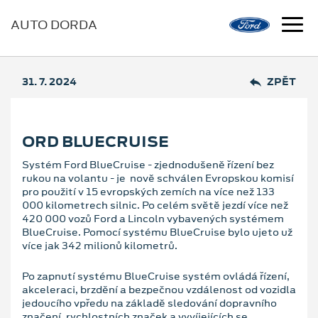
AUTO DORDA
31. 7. 2024
ZPĚT
ORD BLUECRUISE
Systém Ford BlueCruise - zjednodušeně řízení bez
rukou na volantu - je nově schválen Evropskou komisí
pro použití v 15 evropských zemích na více než 133
000 kilometrech silnic. Po celém světě jezdí více než
420 000 vozů Ford a Lincoln vybavených systémem
BlueCruise. Pomocí systému BlueCruise bylo ujeto už
více jak 342 milionů kilometrů.
Po zapnutí systému BlueCruise systém ovládá řízení,
akceleraci, brzdění a bezpečnou vzdálenost od vozidla
jedoucího vpředu na základě sledování dopravního
značení, rychlostních značek a vyvíjejících se