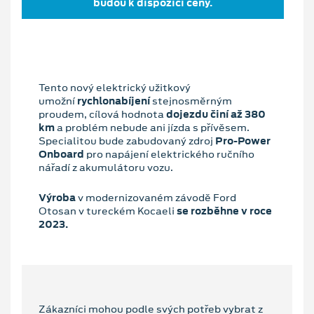
budou k dispozici ceny.
Tento nový elektrický užitkový
umožní
rychlonabíjení
stejnosměrným
proudem, cílová hodnota
dojezdu činí až 380
km
a problém nebude ani jízda s přívěsem.
Specialitou bude zabudovaný zdroj
Pro-Power
Onboard
pro napájení elektrického ručního
nářadí z akumulátoru vozu.
V
ýroba
v modernizovaném závodě Ford
Otosan v tureckém Kocaeli
se rozběhne v roce
2023.
Zákazníci mohou podle svých potřeb vybrat z