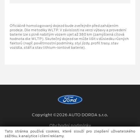
Oficiálně homologovaný dojezd bude zveřejněn před zahájením
prodeje. Dle metodiky WLTP. V závislosti na verzi výbavy a provedení
baterie lze s plně nabitým vozem ujet až 380 km (zamýšlená cílová
hodnota dle WLTP). Skutečný dojezd se může lišit v důsledku různých
faktorů (např. povětrnostní podmínky, styl jízdy, profil trasy, stav
vozidla, stáří a stav lithium-iontové baterie).
Copyright ©2026 AUTO DORDA s.r.o.
Obchodní podmínky
Tato stránka používá cookies, které slouží pro zlepšení uživatelského
Ochrana osobních údajů
zážitku, k analytice i cílení reklamy.