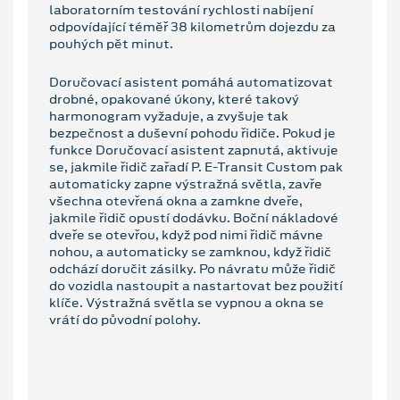
laboratorním testování rychlosti nabíjení
odpovídající téměř 38 kilometrům dojezdu za
pouhých pět minut.
Doručovací asistent pomáhá automatizovat
drobné, opakované úkony, které takový
harmonogram vyžaduje, a zvyšuje tak
bezpečnost a duševní pohodu řidiče. Pokud je
funkce Doručovací asistent zapnutá, aktivuje
se, jakmile řidič zařadí P. E-Transit Custom pak
automaticky zapne výstražná světla, zavře
všechna otevřená okna a zamkne dveře,
jakmile řidič opustí dodávku. Boční nákladové
dveře se otevřou, když pod nimi řidič mávne
nohou, a automaticky se zamknou, když řidič
odchází doručit zásilky. Po návratu může řidič
do vozidla nastoupit a nastartovat bez použití
klíče. Výstražná světla se vypnou a okna se
vrátí do původní polohy.