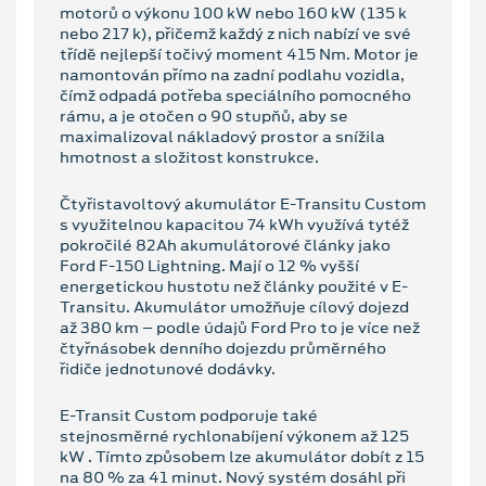
motorů o výkonu 100 kW nebo 160 kW (135 k
nebo 217 k), přičemž každý z nich nabízí ve své
třídě nejlepší točivý moment 415 Nm. Motor je
namontován přímo na zadní podlahu vozidla,
čímž odpadá potřeba speciálního pomocného
rámu, a je otočen o 90 stupňů, aby se
maximalizoval nákladový prostor a snížila
hmotnost a složitost konstrukce.
Čtyřistavoltový akumulátor E-Transitu Custom
s využitelnou kapacitou 74 kWh využívá tytéž
pokročilé 82Ah akumulátorové články jako
Ford F-150 Lightning. Mají o 12 % vyšší
energetickou hustotu než články použité v E-
Transitu. Akumulátor umožňuje cílový dojezd
až 380 km – podle údajů Ford Pro to je více než
čtyřnásobek denního dojezdu průměrného
řidiče jednotunové dodávky.
E-Transit Custom podporuje také
stejnosměrné rychlonabíjení výkonem až 125
kW . Tímto způsobem lze akumulátor dobít z 15
na 80 % za 41 minut. Nový systém dosáhl při