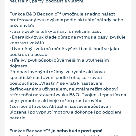
neutrální, party, podcast a vlastní.
Funkce B&O Beosonic™ umožňuje snadno nalézt
preferovaný zvukový mix podle aktuální nálady nebo
požadavků:
• Jasný zvuk je lehký a řízný, s měkčími basy
• Energický zvuk klade důraz na rytmus a basy, zvyšuje
kontrast vokálů
• Uvolněný zvuk má méně výšek i basů, hodí se jako
podkres na pozadí
• Hřejivý zvuk působí důvěrnějším a útulnějším
dojmem
Přednastavenými režimy lze rychle aktivovat
specifické nastavení podle toho, co zrovna
posloucháte. „Vlastní“ se vrátí k nastavení
definovanému uživatelem, neutrální režim obnoví
referenční nastavení zvuku B&O. Dvojím klepnutím na
bílý symbol se aktivuje režim prostorového
(surround) zvuku. Aktuální nastavení zůstávají
uložena i po vypnutí motoru a dokonce i po odpojení
baterie.
Funkce Beosonic™
je nebo bude postupně