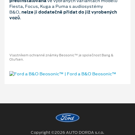
předinstalována
ve vybraných variantách modelů
Fiesta, Focus, Kuga a Puma s audiosystémy
B&O,
n
elze ji dodatečně přidat do již vyrobených
vozů
.
Vlastníkem ochranné známky Beosonic™ je společnost Bang &
Olufsen.
Copyright ©2026 AUTO DORDA s.r.o.