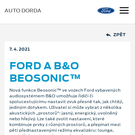
AUTO DORDA
ZPĚT
7. 4. 2021
FORD A B&O
BEOSONIC™
Nová funkce Beosonic™ ve vozech Ford vybavených
audiosystémem B&O umožňuje řidiči či
spolucestujícímu nastavit zvuk přesně tak, jak chtějí,
jediným dotykem. Uživatel si může vybrat z několika
akustických „prostorů“: jasný, energický, uvolněný
nebo hřejivý. Lze také zvolit nastavení, které
kombinuje prvky z různých prostorů, a přepínat mezi
pěti přednastavenými režimy ekvalizéru: lounge,