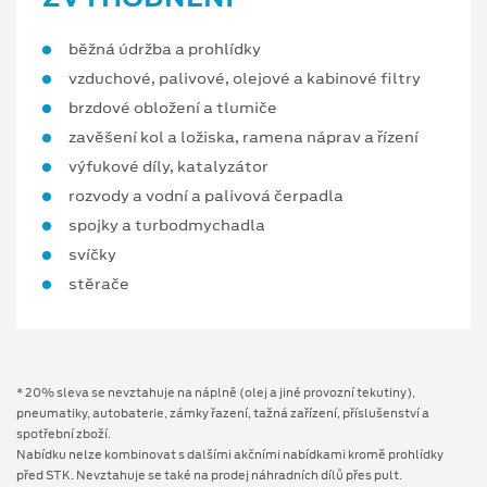
běžná údržba a prohlídky
vzduchové, palivové, olejové a kabinové filtry
brzdové obložení a tlumiče
zavěšení kol a ložiska, ramena náprav a řízení
výfukové díly, katalyzátor
rozvody a vodní a palivová čerpadla
spojky a turbodmychadla
svíčky
stěrače
* 20% sleva se nevztahuje na náplně (olej a jiné provozní tekutiny),
pneumatiky, autobaterie, zámky řazení, tažná zařízení, příslušenství a
spotřební zboží.
Nabídku nelze kombinovat s dalšími akčními nabídkami kromě prohlídky
před STK. Nevztahuje se také na prodej náhradních dílů přes pult.